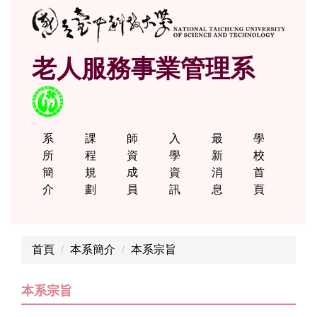
跳
到
主
老人服務事業管理系
要
內
容
區
系
課
師
入
最
學
所
程
資
學
新
校
簡
規
成
資
消
首
介
劃
員
訊
息
頁
首頁
本系簡介
本系宗旨
本系宗旨