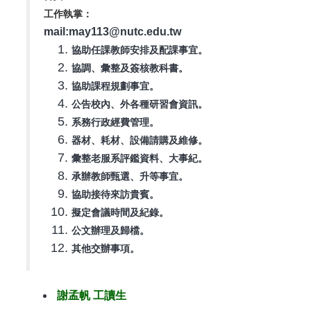
工作執掌：
mail:may113@nutc.edu.tw
協助任課教師安排及配課事宜。
協調、彙整及簽核教科書。
協助課程規劃事宜。
公告校內、外各種研習會資訊
。
系務行政經費管理
。
器材、耗材、設備請購及維修
。
彙整老服系評鑑資料、大事紀
。
承辦教師甄選、升等事宜。
協助接待來訪貴賓。
擬定會議時間及紀錄。
公文辦理及歸檔。
其他交辦事項
。
謝孟帆 工讀生