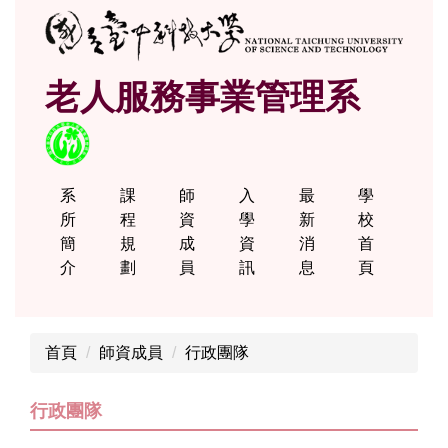
跳
到
主
老人服務事業管理系
要
內
容
區
系
課
師
入
最
學
所
程
資
學
新
校
簡
規
成
資
消
首
介
劃
員
訊
息
頁
首頁
師資成員
行政團隊
行政團隊