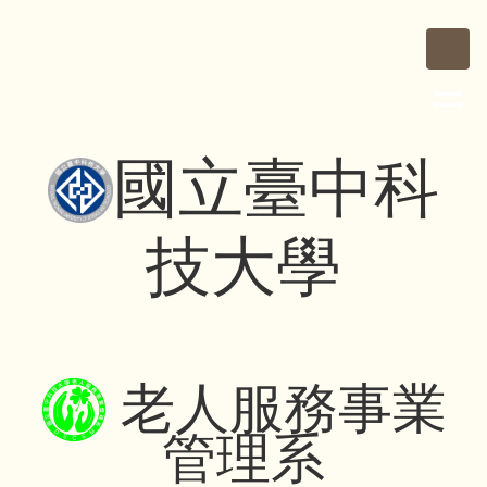
跳
到
主
要
內
容
國立臺中科
區
技大學
老人服務事業
管理系