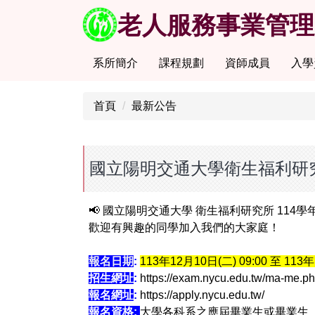
跳
老人服務事業管理
到
主
要
系所簡介
課程規劃
資師成員
入學
內
容
首頁
最新公告
區
國立陽明交通大學衛生福利研究
📢 國立陽明交通大學 衛生福利研究所 114學
歡迎
有興趣的同學加入我們的大家庭！
報名日期
:
113年12月10日(二) 09:00 至 113年
招生網址
:
https://exam.nycu.edu.tw/ma-me.p
報名網址
:
https://apply.nycu.edu.tw/
報名資格:
大學各科系之應屆畢業生或畢業生