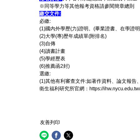
※同等學力等其他報考資格請參閱簡章總則
繳交文件:
必繳:
(1)國內外學歷(力)證明。(畢業證書、在學證
(2)大學(專)歷年成績單(附排名)
(3)自傳
(4)讀書計畫
(5)學經歷表
(6)推薦函2封)
選繳:
(1)其他有利審查文件:如著作資料、論文報
衛生福利研究所官網：
https://ihw.nycu.edu.tw
友善列印