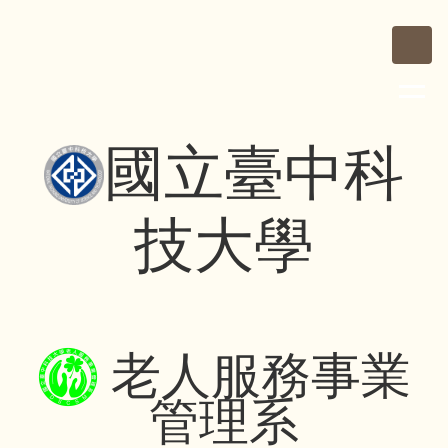
跳
到
主
要
內
容
國立臺中科
區
技大學
老人服務事業
管理系