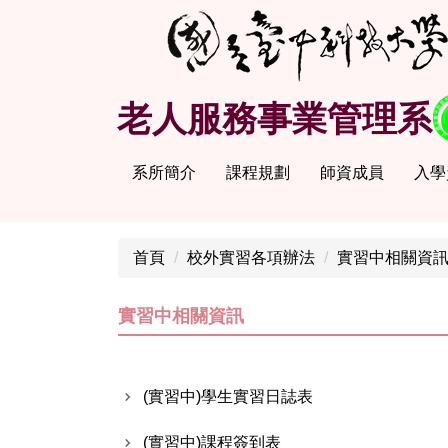
跳
到
主
要
老人服務事業管理系
內
容
區
系所簡介
課程規劃
師資成員
入學
首頁
校外實習各項辦法
實習中相關資
實習中相關資訊
(實習中)學生實習日誌表
(實習中)課程簽到表