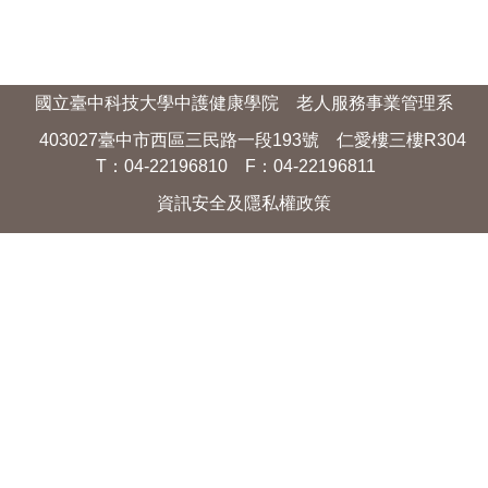
國立臺中科技大學中護健康學院 老人服務事業管理系
403027臺中市西區三民路一段193號 仁愛樓三樓R304
T：04-22196810 F：04-22196811
資訊安全及隱私權政策