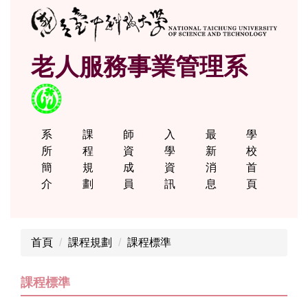
跳
到
主
老人服務事業管理系
要
內
容
區
系
課
師
入
最
學
所
程
資
學
新
校
簡
規
成
資
消
首
介
劃
員
訊
息
頁
首頁
課程規劃
課程標準
課程標準