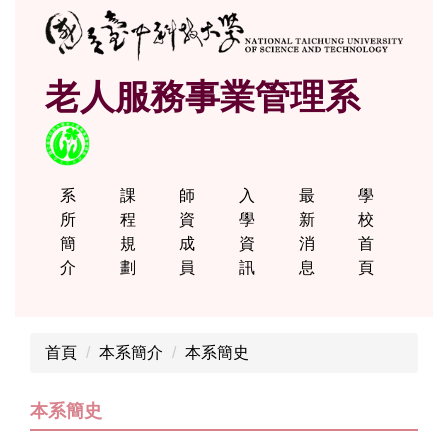
跳
到
主
老人服務事業管理系
要
內
容
區
系
課
師
入
最
學
所
程
資
學
新
校
簡
規
成
資
消
首
介
劃
員
訊
息
頁
首頁
本系簡介
本系簡史
本系簡史