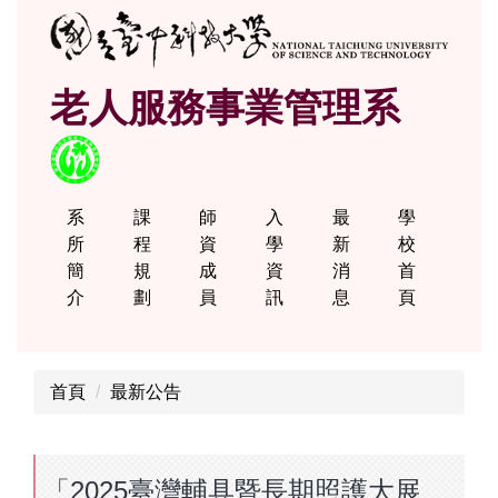
跳
到
主
老人服務事業管理系
要
內
容
區
系
課
師
入
最
學
所
程
資
學
新
校
簡
規
成
資
消
首
介
劃
員
訊
息
頁
首頁
最新公告
「2025臺灣輔具暨長期照護大展